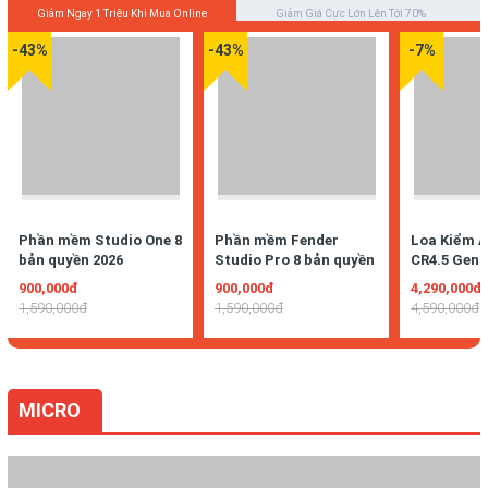
Giảm Ngay 1 Triệu Khi Mua Online
Giảm Giá Cực Lớn Lên Tới 70%
-43%
-43%
-7%
Phần mềm Studio One 8
Phần mềm Fender
Loa Kiểm 
bản quyền 2026
Studio Pro 8 bản quyền
CR4.5 Gen 
2026
Monitor
900,000đ
900,000đ
4,290,000đ
1,590,000đ
1,590,000đ
4,590,000đ
MICRO