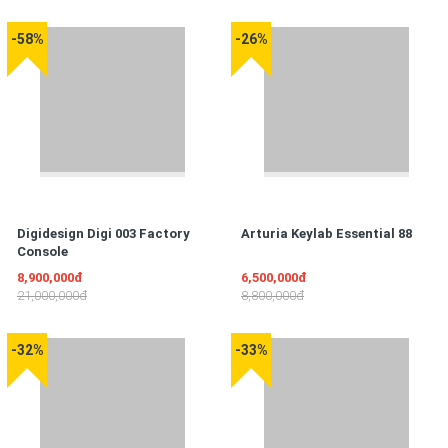
-58%
-26%
Digidesign Digi 003 Factory
Arturia Keylab Essential 88
Console
8,900,000đ
6,500,000đ
21,000,000đ
8,800,000đ
-32%
-33%