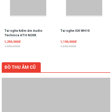
Tai nghe kiểm âm Audio
Tai nghe ISK WH10
Technica ATH M20X
1,250,000đ
1,190,000đ
1,550,000đ
1,350,000đ
ĐỒ THU ÂM CŨ