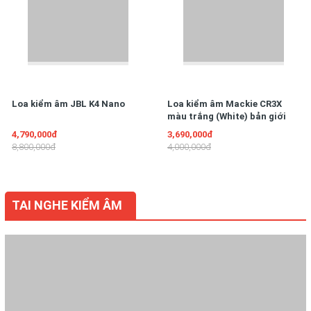
Loa kiểm âm JBL K4 Nano
Loa kiểm âm Mackie CR3X
màu trắng (White) bản giới
hạn limited
4,790,000đ
3,690,000đ
8,800,000đ
4,000,000đ
TAI NGHE KIỂM ÂM