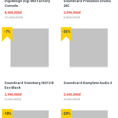
Digidesign Digi 003 Factory
Soundcard Presonus Studio
Console
24C
8,900,000đ
2,590,000đ
21,000,000đ
3,800,000đ
-7%
-35%
Soundcard Steinberg IXO12 B
Soundcard Komplete Audio 2
Exo Black
2,990,000đ
2,600,000đ
3,200,000đ
4,000,000đ
-18%
-29%