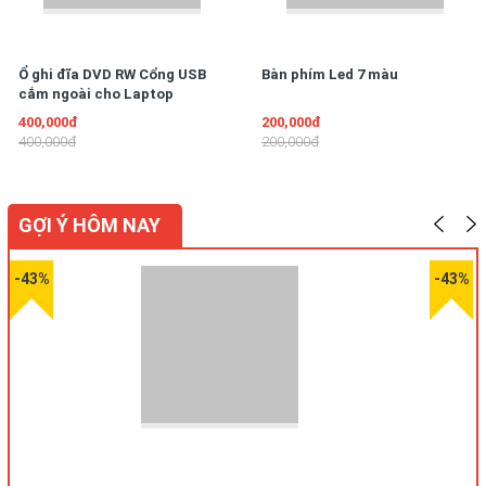
Ổ ghi đĩa DVD RW Cổng USB
Bàn phím Led 7 màu
cắm ngoài cho Laptop
400,000đ
200,000đ
400,000đ
200,000đ
GỢI Ý HÔM NAY
-43%
-43%