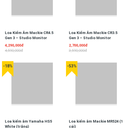
Loa Kiểm Âm Mackie CR4.5
Loa Kiểm Âm Mackie CR3.5
Gen 3 – Studio Monitor
Gen 3 – Studio Monitor
4,290,000đ
2,700,000đ
4,590,000đ
3,590,000đ
-18%
-53%
Loa kiểm âm Yamaha HS5
Loa kiểm âm Mackie MR524 (1
White (trắng)
cái)