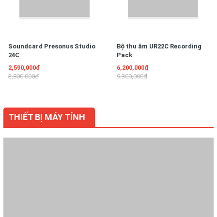
Soundcard Presonus Studio
Bộ thu âm UR22C Recording
24C
Pack
2,590,000đ
6,200,000đ
3,800,000đ
9,300,000đ
THIẾT BỊ MÁY TÍNH