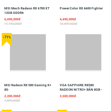
MSI Mech Radeon RX 6700 XT
PowerColor RX 6600 Fighter
12GB GDDR6
6,490,000đ
4,490,000đ
11,190,000đ
13,499,000đ
-71%
MSI Radeon RX 580 Gaming X+
VGA SAPPHIRE RX580
8G
RADEON NITRO+ BẢN 8GB -
256 BIT - DDR5 XANH
2,200,000đ
2,600,000đ
7,499,000đ