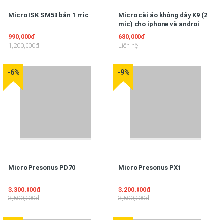
Micro ISK SM58 bản 1 mic
Micro cài áo không dây K9 (2
mic) cho iphone và androi
990,000đ
680,000đ
1,200,000đ
Liên hệ
-6%
-9%
Micro Presonus PD70
Micro Presonus PX1
3,300,000đ
3,200,000đ
3,500,000đ
3,500,000đ