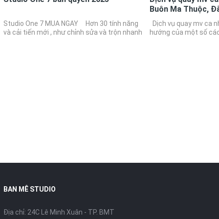
Buôn Ma Thuộc, Đ
Studio One 7 MUA NGAY Hơn 30 tính năng
Dịch vụ quay mv ca nh
và cải tiến mới , như chỉnh sửa và trộn nhanh
hướng của một số các
chóng và trực quan, quy trình làm việc mẫu
ca hát muốn thể hiện
tích hợp, trống căn…
chỉ dựa vào bản thu â
BAN MÊ STUDIO
Địa chỉ: 24C Lê Minh Xuân - TP. BMT