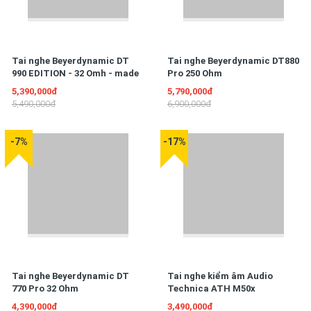
Tai nghe Beyerdynamic DT
Tai nghe Beyerdynamic DT880
990 EDITION - 32 Omh - made
Pro 250 Ohm
in Germany
5,390,000đ
5,790,000đ
5,490,000đ
6,900,000đ
-7%
-17%
Tai nghe Beyerdynamic DT
Tai nghe kiểm âm Audio
770 Pro 32 Ohm
Technica ATH M50x
4,390,000đ
3,490,000đ