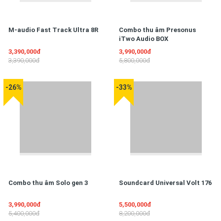
M-audio Fast Track Ultra 8R
Combo thu âm Presonus
iTwo Audio BOX
3,390,000đ
3,990,000đ
3,390,000đ
5,800,000đ
-26%
-33%
Combo thu âm Solo gen 3
Soundcard Universal Volt 176
3,990,000đ
5,500,000đ
5,400,000đ
8,200,000đ