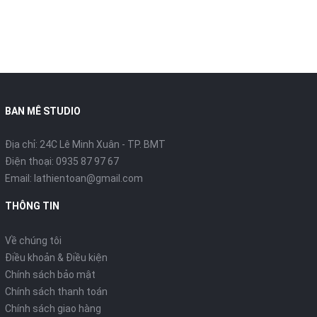
BAN MÊ STUDIO
Địa chỉ: 24C Lê Minh Xuân - TP. BMT
Điện thoại:
0935 87 97 67
Email:
lathientoan@gmail.com
THÔNG TIN
Về chúng tôi
Điều khoản & Điều kiện
Chính sách bảo mật
Chính sách thanh toán
Chính sách giao hàng