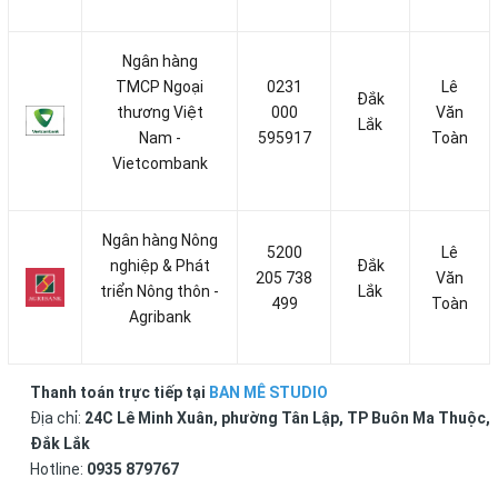
Ngân hàng
TMCP Ngoại
0231
Lê
Đắk
thương Việt
000
Văn
Lắk
Nam -
595917
Toàn
Vietcombank
Ngân hàng Nông
5200
Lê
nghiệp & Phát
Đắk
205 738
Văn
triển Nông thôn -
Lắk
499
Toàn
Agribank
Thanh toán trực tiếp tại
BAN MÊ STUDIO
Địa chỉ:
24C Lê Minh Xuân, phường Tân Lập, TP Buôn Ma Thuộc,
Đắk Lắk
Hotline:
0935 879767