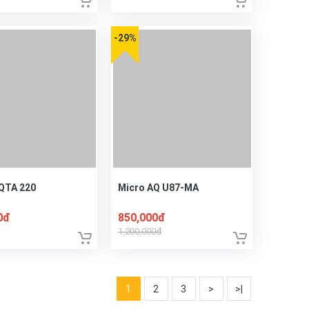
-29%
QTA 220
Micro AQ U87-MA
0đ
850,000đ
1,200,000đ
1
2
3
>
>|