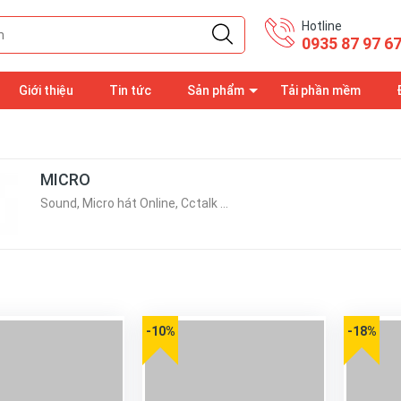
Hotline
0935 87 97 6
Giới thiệu
Tin tức
Sản phẩm
Tải phần mềm
MICRO
Sound, Micro hát Online, Cctalk ...
-10%
-18%