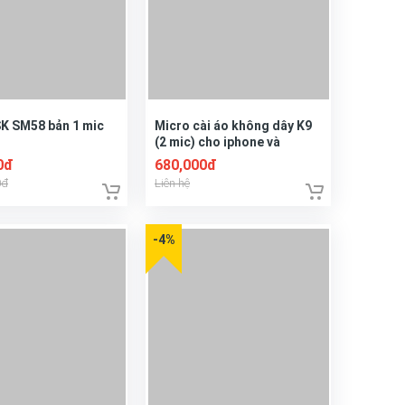
SK SM58 bản 1 mic
Micro cài áo không dây K9
(2 mic) cho iphone và
androi
0đ
680,000đ
0đ
Liên hệ
-4%