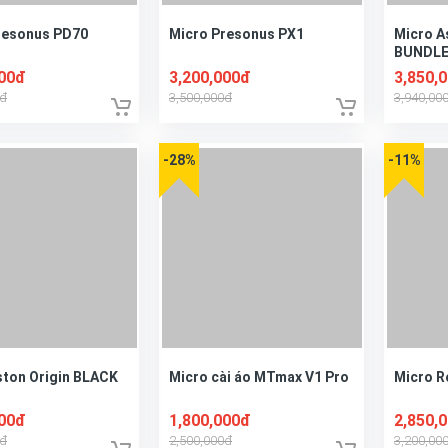
resonus PD70
Micro Presonus PX1
Micro 
BUNDL
000đ
3,200,000đ
3,850,
0đ
3,500,000đ
3,940,00
-28%
-11%
ston Origin BLACK
Micro cài áo MTmax V1 Pro
Micro R
000đ
1,800,000đ
2,850,
0đ
2,500,000đ
3,200,00