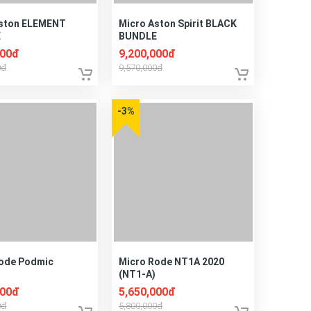
Aston ELEMENT
Micro Aston Spirit BLACK
E
BUNDLE
000đ
9,200,000đ
0đ
9,570,000đ
-3%
ode Podmic
Micro Rode NT1A 2020
(NT1-A)
000đ
5,650,000đ
0đ
5,800,000đ