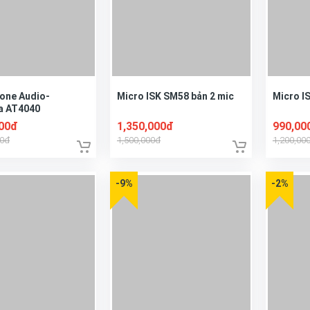
one Audio-
Micro ISK SM58 bản 2 mic
Micro I
a AT4040
000đ
1,350,000đ
990,00
00đ
1,500,000đ
1,200,00
-9%
-2%