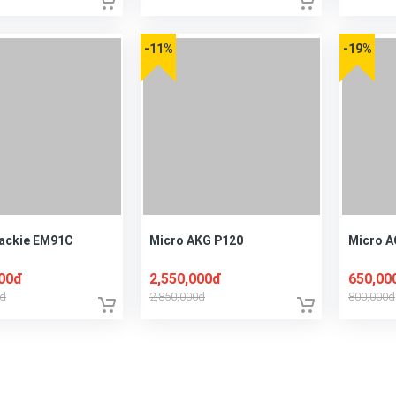
-11%
-19%
ackie EM91C
Micro AKG P120
Micro A
000đ
2,550,000đ
650,00
0đ
2,850,000đ
800,000đ