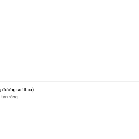
g đương softbox)
g tản rộng