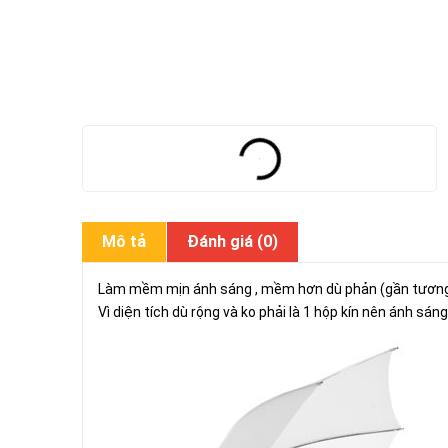
Mô tả
Đánh giá (0)
Làm mềm mịn ánh sáng , mềm hơn dù phản (gần tươn
Vì diện tích dù rộng và ko phải là 1 hộp kín nên ánh sán