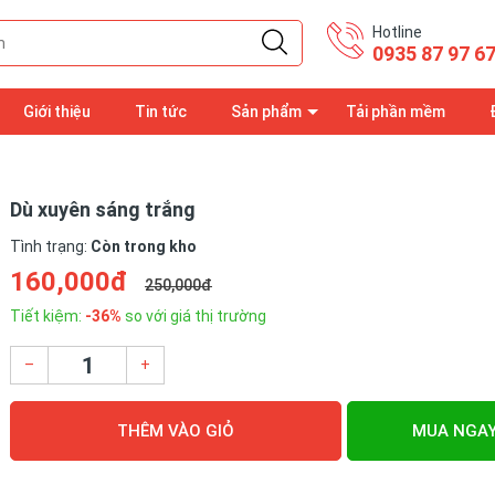
Hotline
0935 87 97 6
Giới thiệu
Tin tức
Sản phẩm
Tải phần mềm
Dù xuyên sáng trắng
Tình trạng:
Còn trong kho
160,000đ
250,000đ
Tiết kiệm:
-36%
so với giá thị trường
–
+
THÊM VÀO GIỎ
MUA NGA